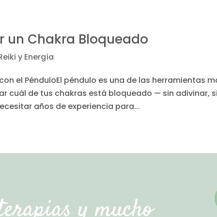
r un Chakra Bloqueado
Reiki y Energía
on el PénduloEl péndulo es una de las herramientas m
ar cuál de tus chakras está bloqueado — sin adivinar, s
ecesitar años de experiencia para...
, terapias y mucho