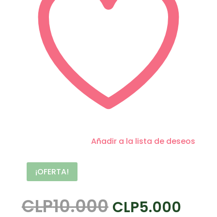
Añadir a la lista de deseos
¡OFERTA!
El
El
CLP
10.000
CLP
5.000