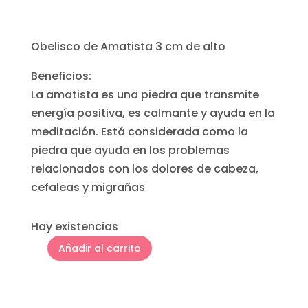
precio
prec
original
act
era:
es:
Obelisco de Amatista 3 cm de alto
CLP10.000.
CLP
Beneficios:
La amatista es una piedra que transmite
energía positiva, es calmante y ayuda en la
meditación. Está considerada como la
piedra que ayuda en los problemas
relacionados con los dolores de cabeza,
cefaleas y migrañas
Hay existencias
Añadir al carrito
Obelisco
de
Amatista