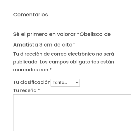
3
cm
Comentarios
de
alto
cantidad
Sé el primero en valorar “Obelisco de
Amatista 3 cm de alto”
Tu dirección de correo electrónico no será
publicada.
Los campos obligatorios están
marcados con
*
Tu clasificación
Tu reseña
*