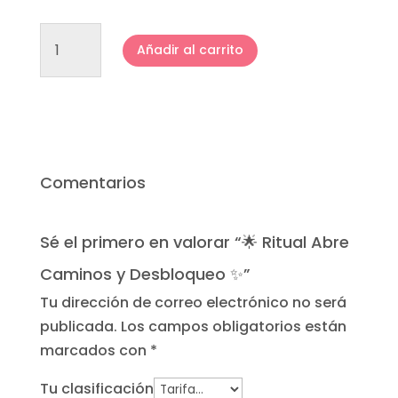
🌟
Añadir al carrito
Ritual
Abre
Caminos
y
Desbloqueo
✨
Comentarios
cantidad
Sé el primero en valorar “🌟 Ritual Abre
Caminos y Desbloqueo ✨”
Tu dirección de correo electrónico no será
publicada.
Los campos obligatorios están
marcados con
*
Tu clasificación